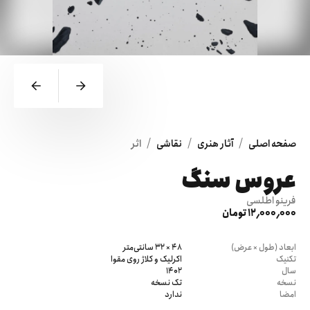
/
/
/
صفحه اصلی
آثار هنری
نقاشی
اثر
عروس سنگ
فرینو اطلسی
12٬000٬000 تومان
ابعاد (طول × عرض)
48 × 32 سانتی‌متر
تکنیک
اکرلیک و کلاژ روی مقوا
سال
1402
نسخه
تک نسخه
امضا
ندارد