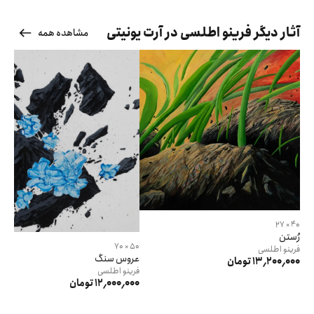
آثار دیگر فرینو اطلسی در آرت یونیتی
مشاهده همه
40 × 27
رُستن
50 × 70
فرینو
اطلسی
عروس سنگ
13٬200٬000 تومان
فرینو
اطلسی
12٬000٬000 تومان