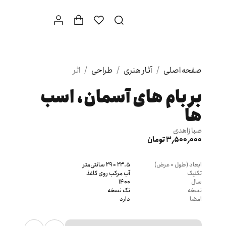
صفحه اصلی
/
آثار هنری
/
طراحی
/
اثر
بر بام های آسمان، اسب
ها
صبا زاهدی
3٬500٬000 تومان
ابعاد (طول × عرض)
23.5 × 29 سانتی‌متر
تکنیک
آب مرکب روی کاغذ
سال
1400
نسخه
تک نسخه
امضا
دارد