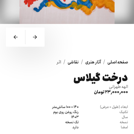
/
/
/
صفحه اصلی
آثار هنری
نقاشی
اثر
درخت گیلاس
الهه طهرانی
23٬000٬000 تومان
ابعاد (طول × عرض)
140 × 100 سانتی‌متر
تکنیک
رنگ روغن روی بوم
سال
1403
نسخه
تک نسخه
امضا
دارد