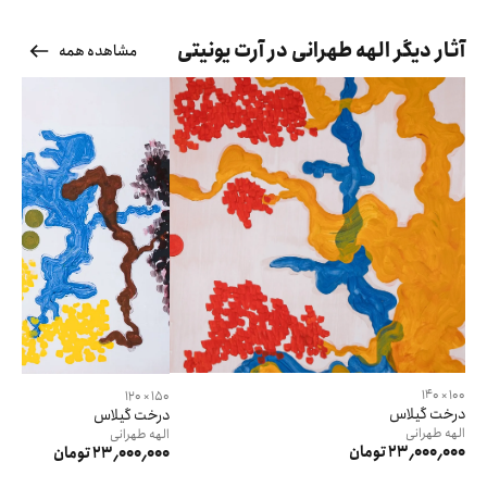
آثار دیگر الهه طهرانی در آرت یونیتی
مشاهده همه
100 × 140
150 × 120
درخت گیلاس
درخت گیلاس
الهه
طهرانی
الهه
طهرانی
23٬000٬000 تومان
23٬000٬000 تومان