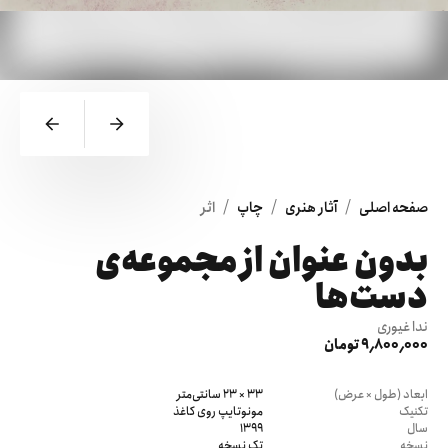
/
/
/
صفحه اصلی
آثار هنری
چاپ
اثر
بدون عنوان از مجموعه‌ی
دست‌ها
ندا غیوری
9٬800٬000 تومان
ابعاد (طول × عرض)
33 × 23 سانتی‌متر
تکنیک
مونوتایپ روی کاغذ
سال
1399
نسخه
تک نسخه