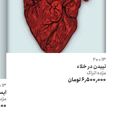
13 × 20
تپیدن در خلاء
مژده
اتراک
6٬500٬000 تومان
13 × 40
ایس
مژد
٬000