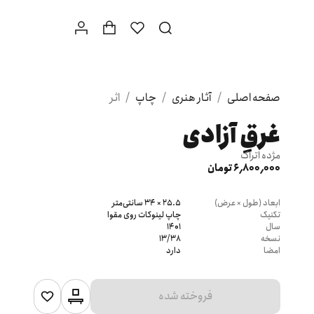
صفحه اصلی
/
آثار هنری
/
چاپ
/
اثر
غرقِ آزادی
مژده اتراک
6٬800٬000 تومان
ابعاد (طول × عرض)
25.5 × 34 سانتی‌متر
تکنیک
چاپ لینوکات روی مقوا
سال
1401
نسخه
13/38
امضا
دارد
فروخته شده