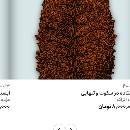
13 × 40
تاده در سکوت و تنهایی
ایستا
ه
اتراک
مژده
ا
8٬000 تومان
000٬000