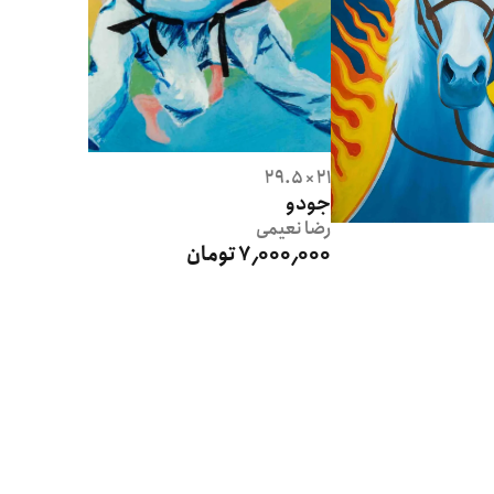
21 × 29.5
جودو
رضا
نعیمی
7٬000٬000 تومان