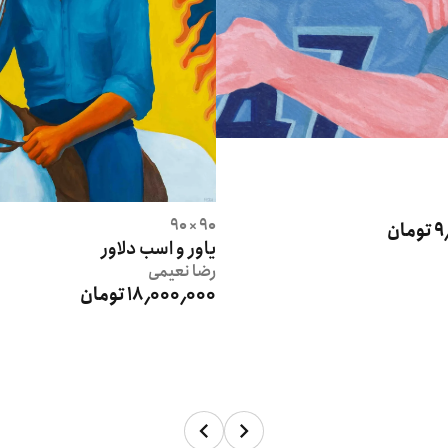
90 × 90
ان
یاور و اسب دلاور
رضا
نعیمی
18٬000٬000 تومان