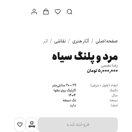
صفحه اصلی
/
آثار هنری
/
نقاشی
/
اثر
مرد و پلنگ سیاه
رضا نعیمی
5٬000٬000 تومان
ابعاد (طول × عرض)
29 × 20 سانتی‌متر
تکنیک
اکرلیک روی مقوا
سال
1404
نسخه
تک نسخه
امضا
دارد
فروخته شده