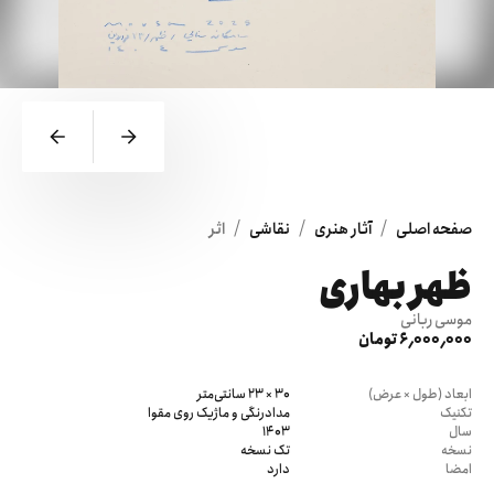
/
/
/
صفحه اصلی
آثار هنری
نقاشی
اثر
ظهر بهاری
موسی ربانی
6٬000٬000 تومان
ابعاد (طول × عرض)
30 × 23 سانتی‌متر
تکنیک
مدادرنگی و ماژیک روی مقوا
سال
1403
نسخه
تک نسخه
امضا
دارد