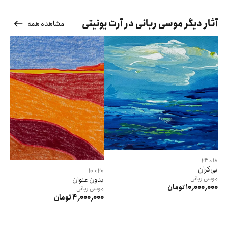
آثار دیگر موسی ربانی در آرت یونیتی
مشاهده همه
18 × 24
بی‌کران
20 × 10
موسی
ربانی
بدون عنوان
10٬000٬000 تومان
موسی
ربانی
4٬000٬000 تومان