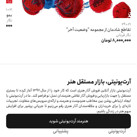
21 × 29
بمون از
نگار
قربان
21 × 29
8٬000٬000 
تقاطع شادمان از مجموعه "وضعیت آخر"
نگار
قربانی
8٬000٬000 تومان
آرت‌یونیتی، بازار مستقل هنر
آرت‌یونیتی بازار آنلاین فروش آثار هنری است که کار خود را از سال ۱۳۹۷ آغاز کرده‌ تا بستری
مستقل را جهت بازاریابی و فروش آثار نقاشی هنرمندان نسل نو فراهم کند. ما در آرت‌یونیتی با
ایجاد ارتباطی روشن بین مخاطب هنردوست و هنرمند و ارائه‌ی سرویس‌های متفاوت، تجربیات
تازه‌ای را برای خریداران و علاقه‌مندان آثار هنری رقم می‌زنیم تا جریانی پرشور برای افزایش
سهم هنر در زندگی باشیم.
هنرمند آرت‌یونیتی شوید
آرت‌یونیتی
پشتیبانی