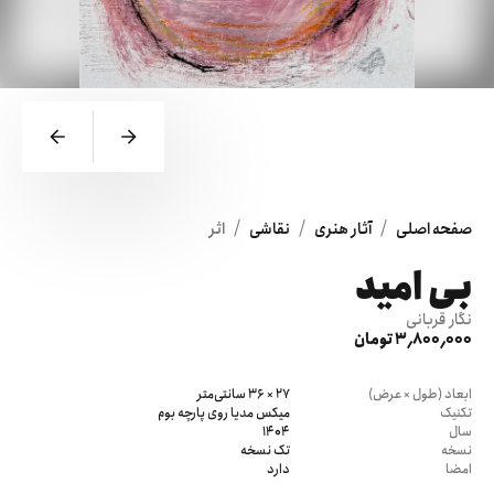
/
/
/
صفحه اصلی
آثار هنری
نقاشی
اثر
بی امید
نگار قربانی
3٬800٬000 تومان
ابعاد (طول × عرض)
27 × 36 سانتی‌متر
تکنیک
میکس مدیا روی پارچه بوم
سال
1404
نسخه
تک نسخه
امضا
دارد