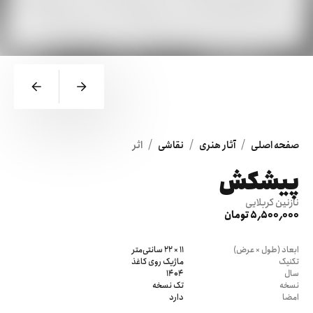
/
/
/
صفحه اصلی
آثار هنری
نقاشی
اثر
پیشکش
نازنین کربلایی
5٬500٬000 تومان
ابعاد (طول × عرض)
11 × 22 سانتی‌متر
تکنیک
ماژیک روی کاغذ
سال
1404
نسخه
تک نسخه
امضا
دارد