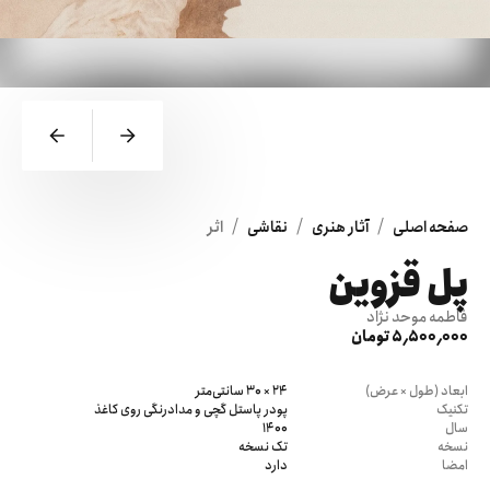
/
/
/
صفحه اصلی
آثار هنری
نقاشی
اثر
پل قزوین
فاطمه موحد نژاد
5٬500٬000 تومان
ابعاد (طول × عرض)
24 × 30 سانتی‌متر
تکنیک
پودر پاستل گچی و مدادرنگی روی کاغذ
سال
1400
نسخه
تک نسخه
امضا
دارد