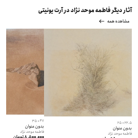
آثار دیگر فاطمه موحد نژاد در آرت یونیتی
مشاهده همه
47 × 35
22.5 × 25
بدون عنوان
بدون عنوان
فاطمه
موحد نژاد
فاطمه
موحد نژاد
8٬500٬000 تومان