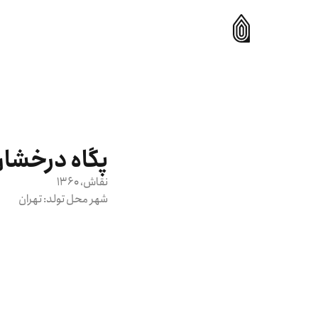
پگاه درخشا
نقاش
، 1360
شهر محل تولد:
تهران