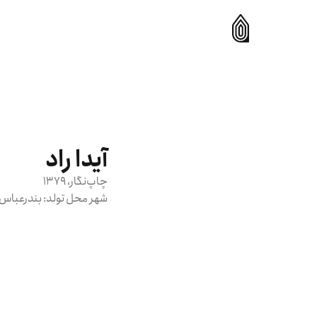
آیدا راد
چاپ‌نگار
، 1379
شهر محل تولد:
بندرعباس