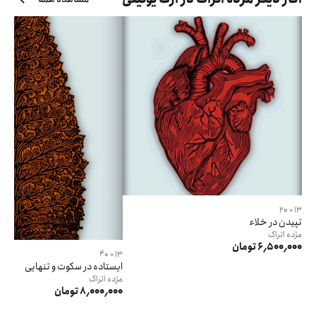
13 × 20
تپیدن در خلاء
مژده
اتراک
6٬500٬000 تومان
13 × 40
ایستاده در سکوت و تنهایی
مژده
اتراک
8٬000٬000 تومان