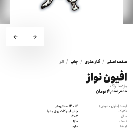
/
/
/
صفحه اصلی
آثار هنری
چاپ
اثر
افیون نواز
مژده اتراک
4٬000٬000 تومان
ابعاد (طول × عرض)
14 × 12 سانتی‌متر
تکنیک
چاپ لینوکات روی مقوا
سال
1403
نسخه
1/10
امضا
دارد